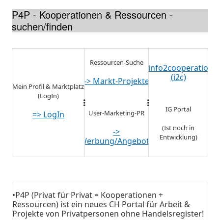
P4P - Kooperationen & Ressourcen -
suchen/finden
Ressourcen-Suche
info2cooperatio
(i2c)
-> Markt-Projekte
Mein Profil & Marktplatz
(LogIn)
IG Portal
User-Marketing-PR
=> LogIn
(Ist noch in
->
Entwicklung)
Werbung/Angebote
•P4P (Privat für Privat = Kooperationen +
Ressourcen) ist ein neues CH Portal für Arbeit &
Projekte von Privatpersonen ohne Handelsregister!